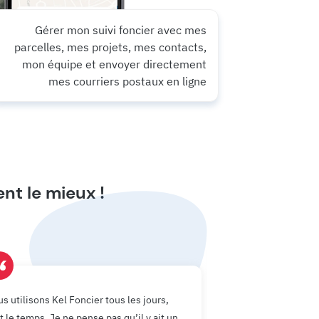
Gérer mon suivi foncier avec mes
parcelles, mes projets, mes contacts,
mon équipe et envoyer directement
mes courriers postaux en ligne
ent le mieux !
Ca permet d'avoir l
(…) et ce que l'on pe
s utilisons Kel Foncier tous les jours,
sans faire une faisab
t le temps. Je ne pense pas qu’il y ait un