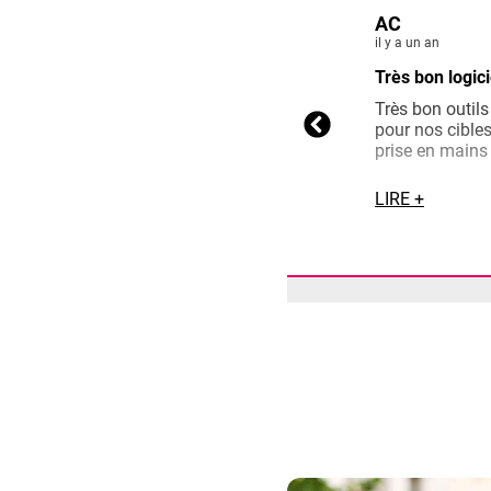
AC
il y a un an
Très bon logici
Très bon outils
pour nos cibles
prise en mains 
pas un expert e
LIRE +