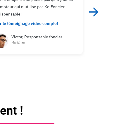
crayon
moteur qui n’utilise pas KelFoncier.
Voir le témoignage
ispensable !
r le témoignage vidéo complet
Romain, Di
développ
Victor, Responsable foncier
Nexity
Marignan
×
×
×
×
×
×
×
×
nt !