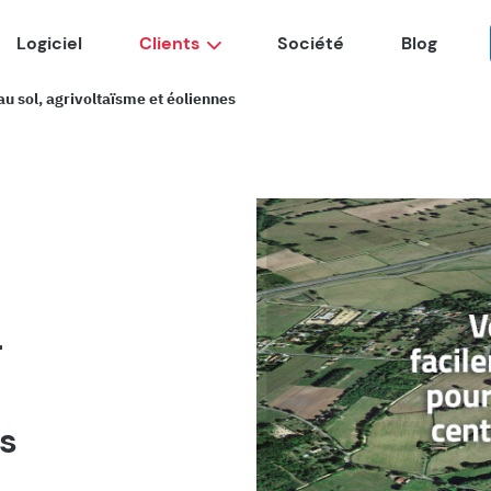
Logiciel
Clients
Société
Blog
au sol, agrivoltaïsme et éoliennes
r
s
s