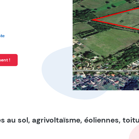
ste
ent !
s au sol, agrivoltaïsme, éoliennes, toi