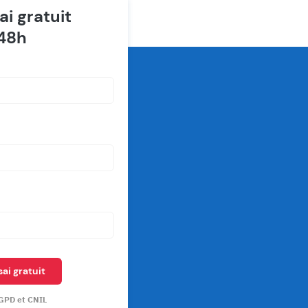
i gratuit
 48h
ai gratuit
GPD et CNIL