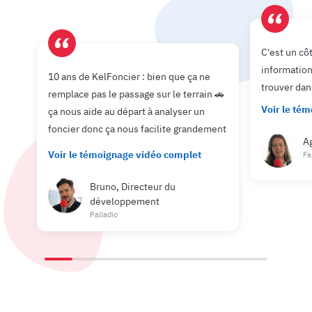
C'est un cô
informations
10 ans de KelFoncier : bien que ça ne
trouver dan
remplace pas le passage sur le terrain 🚗
Voir le té
ça nous aide au départ à analyser un
foncier donc ça nous facilite grandement
A
le travail.
Voir le témoignage vidéo complet
Fa
Bruno, Directeur du
développement
Palladio
×
×
×
×
×
×
×
×