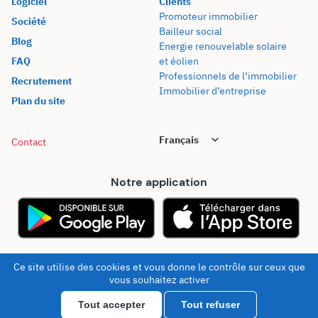
Logiciel
Clients
Promoteur immobilier
Société
Bailleur social
Blog
Energie renouvelable solaire
FAQ
et éolien
Professionnels de l’immobilier
Recrutement
Immobilier d’entreprise
Plan du site
Contact
Notre application
© 2026 - Kel Foncier
Mentions légales
Ce site utilise des cookies et vous donne le contrôle sur ceux que
vous souhaitez activer
Tout accepter
Tout refuser
Tester KelFoncier